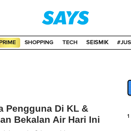
PRIME
SHOPPING
TECH
#JU
SEISMIK
ta Pengguna Di KL &
1
n Bekalan Air Hari Ini