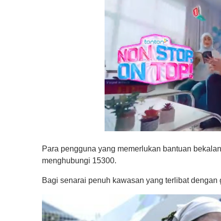
0
s
Para pengguna yang memerlukan bantuan bekalan a
e
c
menghubungi 15300.
o
n
Bagi senarai penuh kawasan yang terlibat dengan g
d
s
o
f
1