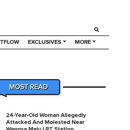
STFLOW
EXCLUSIVES
MORE
MOST READ
24-Year-Old Woman Allegedly
Attacked And Molested Near
Wangsa Maju LRT Station