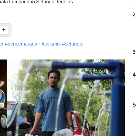
ala Lumpur dan Selangor terjejas.
2
+
ir
#
pencemaranair
#
seismik
#
selangor
3
4
5