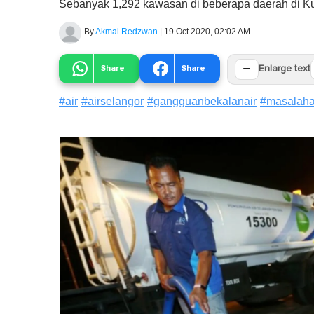
Sebanyak 1,292 kawasan di beberapa daerah di Ku
By
Akmal Redzwan
|
19 Oct 2020, 02:02 AM
−
Share
Share
Enlarge text
#
air
#
airselangor
#
gangguanbekalanair
#
masalaha