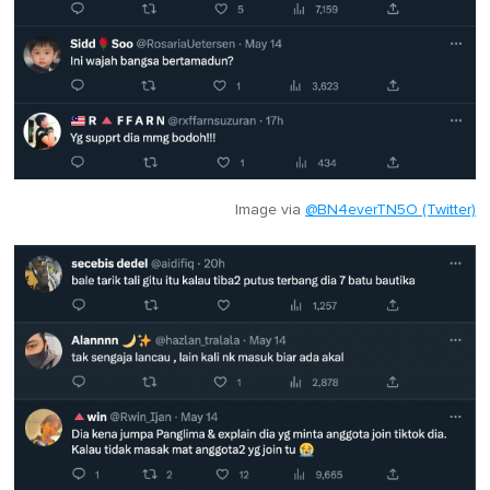
Image via
@BN4everTN5O (Twitter)