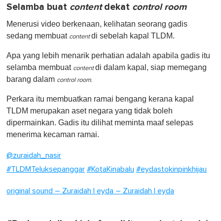
Selamba buat
content
dekat
control room
Menerusi video berkenaan, kelihatan seorang gadis
sedang membuat
di sebelah kapal TLDM.
content
Apa yang lebih menarik perhatian adalah apabila gadis itu
selamba membuat
di dalam kapal, siap memegang
content
barang dalam
control room.
Perkara itu membuatkan ramai bengang kerana kapal
TLDM merupakan aset negara yang tidak boleh
dipermainkan. Gadis itu dilihat meminta maaf selepas
menerima kecaman ramai.
@zuraidah_nasir
#TLDMTeluksepanggar
#KotaKinabalu
#eydastokinpinkhijau
original sound – Zuraidah l eyda – Zuraidah l eyda