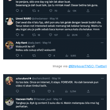
Image via
@BN4everTN5O (Twitter)