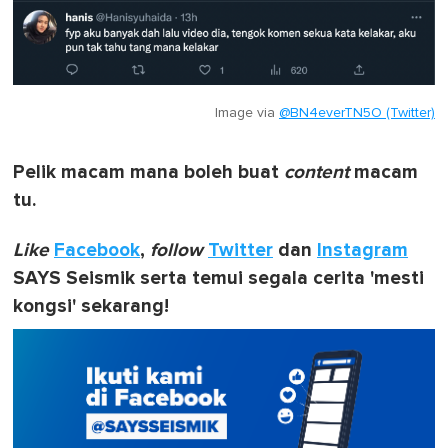
Image via
@BN4everTN5O (Twitter)
Pelik macam mana boleh buat
content
macam
tu.
Like
Facebook
,
follow
Twitter
dan
Instagram
SAYS Seismik serta temui segala cerita 'mesti
kongsi' sekarang!