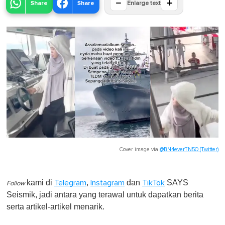
−
+
Share
Share
Enlarge text
Cover image via
@BN4everTN5O (Twitter)
kami di
,
dan
SAYS
Telegram
Instagram
TikTok
Follow
Seismik, jadi antara yang terawal untuk dapatkan berita
serta artikel-artikel menarik.