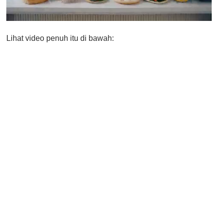
0
o
Lihat video penuh itu di bawah:
f
1
m
i
n
u
t
e
,
0