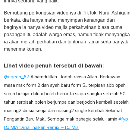
tirinya seorang yang baik.
Berhubung perkongsian videonya di TikTok, Nurul Ashiqqin
berkata, dia hanya mahu menyimpan kenangan dan
baginya ia hanya video majlis perkahwinan biasa cuma
pasangan itu adalah warga emas, namun tidak menyangka
ia akan meraih perhatian dan tontonan ramai serta banyak
menerima komen.
Lihat video penuh tersebut di bawah:
@eqeen_87
Alhamdulillah.. Jodoh rahsia Allah.. Berkawan
masa mak form 2 dan ayah baru form 5.. terpisah sbb opah
suruh belajar dulu x boleh bercinta siapa sangka setelah 50
tahun terpisah boleh berjumpa dan berjodoh kembali setelah
masing2 diusia senja dan masing2 single kembali Selamat
Pengantin Baru Mak.. Semoga mak bahagia selalu.. amin
#fyp
DJ MIA Diinai Inaikan Remix – DJ Mia