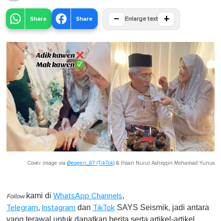
−
+
Share
Share
Enlarge text
Cover image via
@eqeen_87 (TikTok)
&
Ihsan Nurul Ashiqqin Mohamad Yunus
kami di
,
WhatsApp Channels
Follow
,
dan
SAYS Seismik, jadi antara
Telegram
Instagram
TikTok
yang terawal untuk dapatkan berita serta artikel-artikel