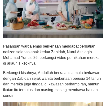
0
o
Pasangan warga emas berkenaan mendapat perhatian
f
1
netizen selepas anak kedua Zabidah, Nurul Ashiqqin
m
Mohamad Yunus, 36, berkongsi video pernikahan mereka
i
n
di akaun TikToknya.
u
t
Berkongsi kisahnya, Abdullah berkata, dia mula berkawan
e
,
dengan Zabidah sejak wanita berkenaan berusia 14 tahun
0
dan mereka juga tinggal di kawasan berhampiran, namun
ikatan itu terputus dan masing-masing membawa haluan
sendiri.