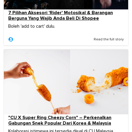
7 Pilihan Aksesori 'Rider' Motosikal & Barangan
Berguna Yang Wajib Anda Beli Di Shopee
Boleh 'add to cart' dulu.
Read the full story
"CU X Super Ring Cheezy Corn" – Perkenalkan
Gabungan Snek Popular Dari Korea & Malaysia
Kolaborasi istimewa ini tersedia dijual di CU Malaysia