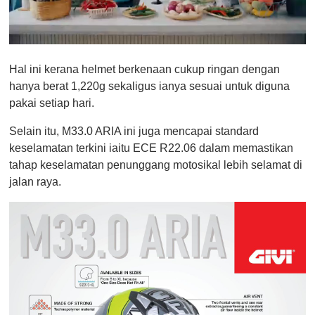
0
o
Hal ini kerana helmet berkenaan cukup ringan dengan
f
1
hanya berat 1,220g sekaligus ianya sesuai untuk diguna
m
pakai setiap hari.
i
n
u
Selain itu, M33.0 ARIA ini juga mencapai standard
t
keselamatan terkini iaitu ECE R22.06 dalam memastikan
e
,
tahap keselamatan penunggang motosikal lebih selamat di
0
jalan raya.