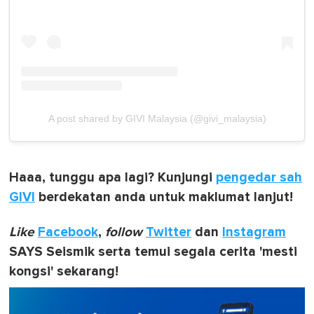
A post shared by GIVI Malaysia (@givi_malaysia)
Haaa, tunggu apa lagi? Kunjungi
pengedar sah
GIVI
berdekatan anda untuk maklumat lanjut!
Like
Facebook
,
follow
Twitter
dan
Instagram
SAYS Seismik serta temui segala cerita 'mesti
kongsi' sekarang!