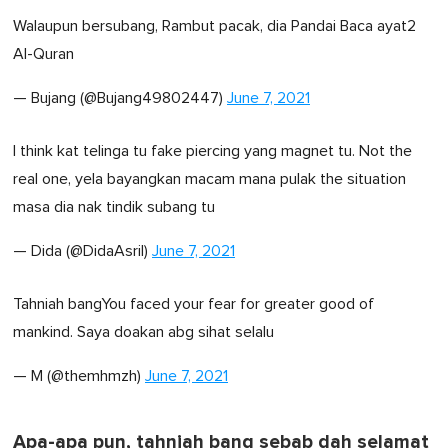
Walaupun bersubang, Rambut pacak, dia Pandai Baca ayat2
Al-Quran
— Bujang (@Bujang49802447)
June 7, 2021
I think kat telinga tu fake piercing yang magnet tu. Not the
real one, yela bayangkan macam mana pulak the situation
masa dia nak tindik subang tu
— Dida (@DidaAsril)
June 7, 2021
Tahniah bangYou faced your fear for greater good of
mankind. Saya doakan abg sihat selalu
— M (@themhmzh)
June 7, 2021
Apa-apa pun, tahniah bang sebab dah selamat