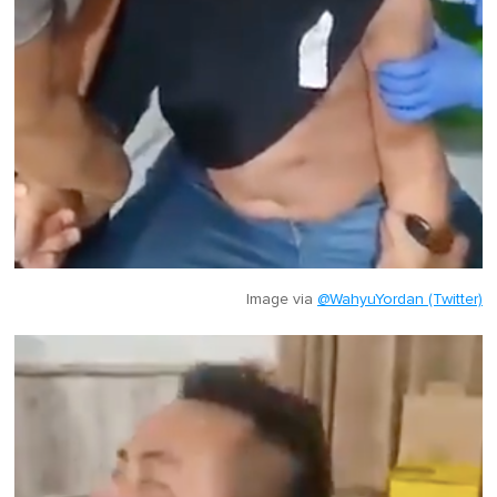
Image via
@WahyuYordan (Twitter)