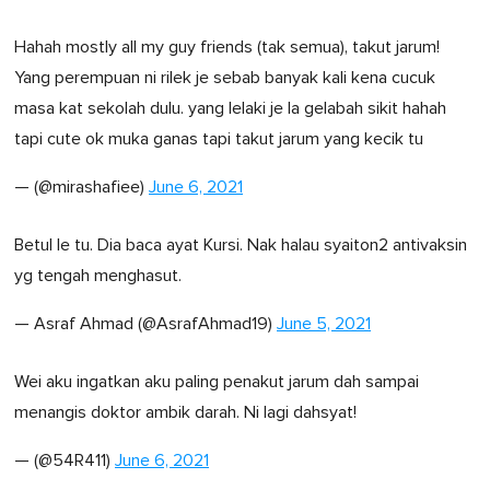
Hahah mostly all my guy friends (tak semua), takut jarum!
Yang perempuan ni rilek je sebab banyak kali kena cucuk
masa kat sekolah dulu. yang lelaki je la gelabah sikit hahah
tapi cute ok muka ganas tapi takut jarum yang kecik tu
— (@mirashafiee)
June 6, 2021
Betul le tu. Dia baca ayat Kursi. Nak halau syaiton2 antivaksin
yg tengah menghasut.
— Asraf Ahmad (@AsrafAhmad19)
June 5, 2021
Wei aku ingatkan aku paling penakut jarum dah sampai
menangis doktor ambik darah. Ni lagi dahsyat!
— (@54R411)
June 6, 2021