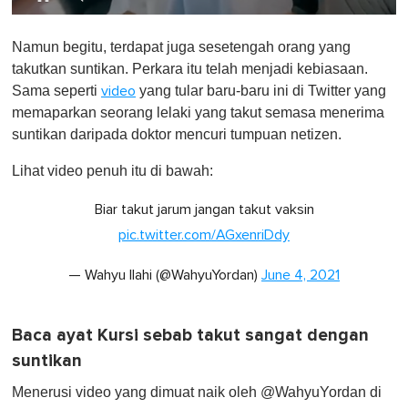
0
o
Namun begitu, terdapat juga sesetengah orang yang
f
1
takutkan suntikan. Perkara itu telah menjadi kebiasaan.
m
Sama seperti
yang tular baru-baru ini di Twitter yang
video
i
n
memaparkan seorang lelaki yang takut semasa menerima
u
suntikan daripada doktor mencuri tumpuan netizen.
t
e
,
Lihat video penuh itu di bawah:
0
Biar takut jarum jangan takut vaksin
pic.twitter.com/AGxenriDdy
— Wahyu Ilahi (@WahyuYordan)
June 4, 2021
Baca ayat Kursi sebab takut sangat dengan
suntikan
Menerusi video yang dimuat naik oleh @WahyuYordan di