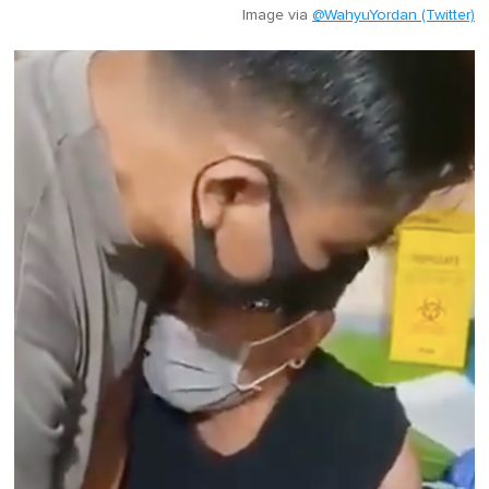
Image via
@WahyuYordan (Twitter)