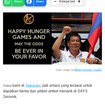
−
+
Share
Share
Enlarge text
Cover image via
@WahyuYordan (Twitter)
kami di
, jadi antara yang terawal untuk
Telegram
Follow
dapatkan berita dan artikel-artikel menarik di SAYS
Seismik.