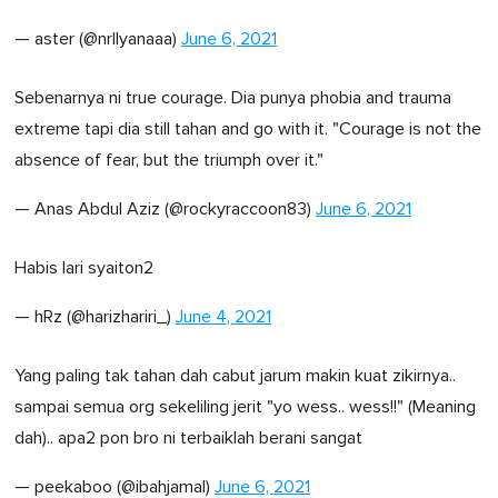
— aster (@nrllyanaaa)
June 6, 2021
Sebenarnya ni true courage. Dia punya phobia and trauma
extreme tapi dia still tahan and go with it. "Courage is not the
absence of fear, but the triumph over it."
— Anas Abdul Aziz (@rockyraccoon83)
June 6, 2021
Habis lari syaiton2
— hRz (@harizhariri_)
June 4, 2021
Yang paling tak tahan dah cabut jarum makin kuat zikirnya..
sampai semua org sekeliling jerit "yo wess.. wess!!" (Meaning
dah).. apa2 pon bro ni terbaiklah berani sangat
— peekaboo (@ibahjamal)
June 6, 2021