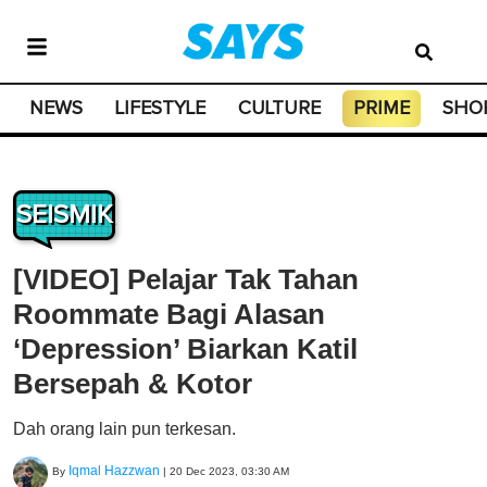
NEWS
LIFESTYLE
CULTURE
PRIME
SHO
SEISMIK
[VIDEO] Pelajar Tak Tahan
Roommate Bagi Alasan
‘Depression’ Biarkan Katil
Bersepah & Kotor
Dah orang lain pun terkesan.
Iqmal Hazzwan
By
|
20 Dec 2023, 03:30 AM