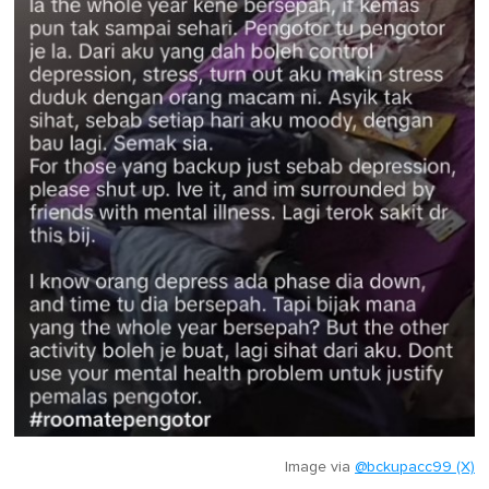
Image via
@bckupacc99 (X)