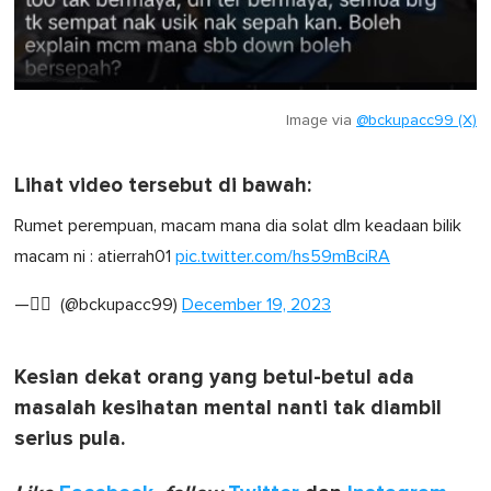
Image via
@bckupacc99 (X)
Lihat video tersebut di bawah:
Rumet perempuan, macam mana dia solat dlm keadaan bilik
macam ni : atierrah01
pic.twitter.com/hs59mBciRA
— ًِ (@bckupacc99)
December 19, 2023
Kesian dekat orang yang betul-betul ada
masalah kesihatan mental nanti tak diambil
serius pula.