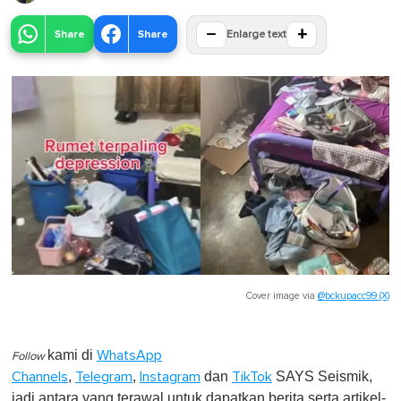
−
+
Share
Share
Enlarge text
Cover image via
@bckupacc99 (X)
kami di
WhatsApp
Follow
,
,
dan
SAYS Seismik,
Channels
Telegram
Instagram
TikTok
jadi antara yang terawal untuk dapatkan berita serta artikel-