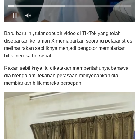
0
o
Baru-baru ini, tular sebuah video di TikTok yang telah
f
1
disebarkan ke laman X memaparkan seorang pelajar stres
m
melihat rakan sebiliknya menjadi pengotor membiarkan
i
n
bilik mereka bersepah.
u
t
Rakan sebiliknya itu dikatakan memberitahunya bahawa
e
,
dia mengalami tekanan perasaan menyebabkan dia
0
membiarkan bilik mereka bersepah.