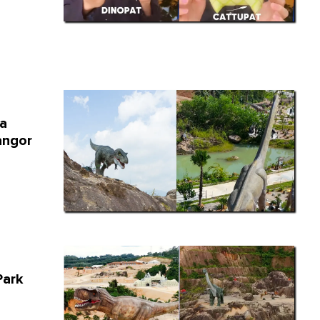
a
angor
Park