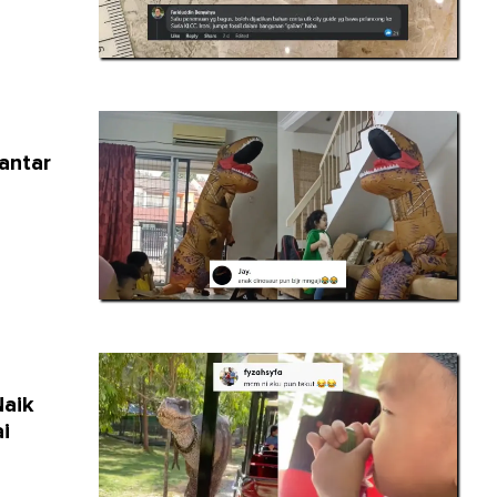
antar
Naik
i