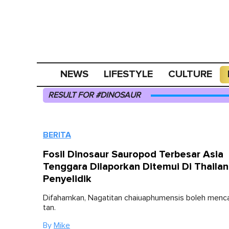
NEWS
LIFESTYLE
CULTURE
RESULT FOR #DINOSAUR
BERITA
Fosil Dinosaur Sauropod Terbesar Asia
Tenggara Dilaporkan Ditemui Di Thaila
Penyelidik
Difahamkan, Nagatitan chaiuaphumensis boleh menca
tan.
By
Mike