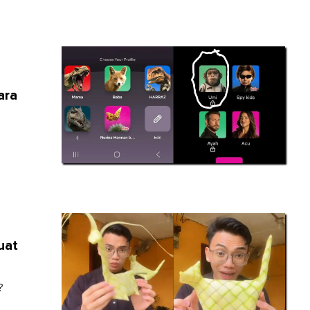
ara
uat
?