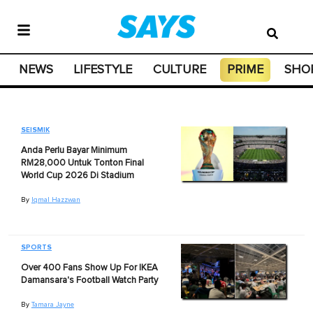
NEWS
LIFESTYLE
CULTURE
PRIME
SHO
SEISMIK
Anda Perlu Bayar Minimum
RM28,000 Untuk Tonton Final
World Cup 2026 Di Stadium
By
Iqmal Hazzwan
SPORTS
Over 400 Fans Show Up For IKEA
Damansara's Football Watch Party
By
Tamara Jayne