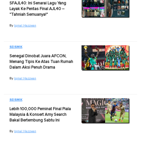
SFAJL40: Ini Senarai Lagu Yang
Layak Ke Pentas Final AJL40 –
"Tahniah Semuanya!"
By
Iqmal Hazzwan
SEISMIK
Senegal Dinobat Juara AFCON,
Menang Tipis Ke Atas Tuan Rumah
Dalam Aksi Penuh Drama
By
Iqmal Hazzwan
SEISMIK
Lebih 100,000 Peminat Final Piala
Malaysia & Konsert Amy Search
Bakal Bertembung Sabtu Ini
By
Iqmal Hazzwan