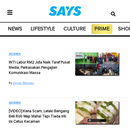
NEWS
LIFESTYLE
CULTURE
PRIME
SHO
SEISMIK
INTI Labur RM2 Juta Naik Taraf Pusat
Media, Perkasakan Pengajian
Komunikasi Massa
By
Akmal Redzwan
SEISMIK
[VIDEO] Kena Scam, Lelaki Bengang
Beli Roti Wap Mahal Tapi Tiada Inti
Ini Cetus Kecaman