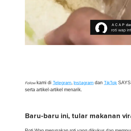
kami di
,
dan
SAYS S
Telegram
Instagram
TikTok
Follow
serta artikel-artikel menarik.
Baru-baru ini, tular makanan vir
Roti Wap merupakan roti yang dikukus dan mempun