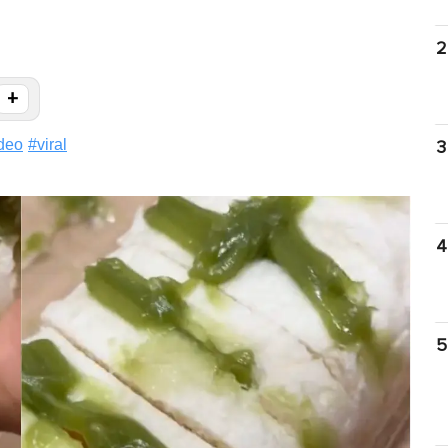
2
+
deo
#
viral
3
4
5