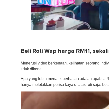
0
seconds
of
1
minute,
Beli Roti Wap harga RM11, sekali 
0
Volume
0%
Menerusi video berkenaan, kelihatan seorang indiv
tidak dikenali.
Apa yang lebih menarik perhatian adalah apabila Ro
hanya meletakkan perisa kaya di atas roti saja. Le