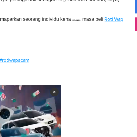
filling
memaparkan seorang individu kena
masa beli
Roti Wap
scam
#rotiwapscam
×