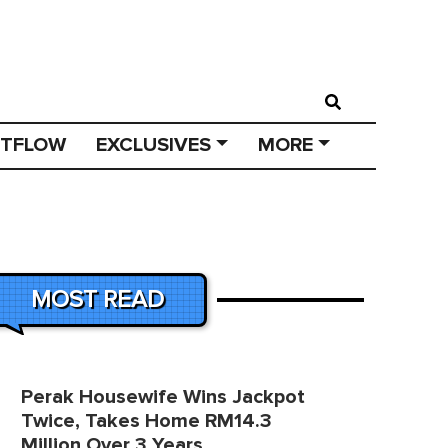
STFLOW
EXCLUSIVES
MORE
MOST READ
Perak Housewife Wins Jackpot
Twice, Takes Home RM14.3
Million Over 3 Years