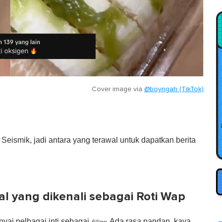
Cover image via
@boyngah (TikTok)
eismik, jadi antara yang terawal untuk dapatkan berita
al yang dikenali sebagai Roti Wap
yai pelbagai inti sebagai
. Ada rasa pandan, kaya,