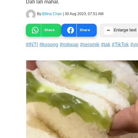
Dah lah mahal.
By
Ellina Chan
|
30 Aug 2023, 07:51 AM
−
Share
Share
Enlarge text
#
INTI
#
kosong
#
rotiwap
#
seismik
#
tak
#
TikTok
#
vi