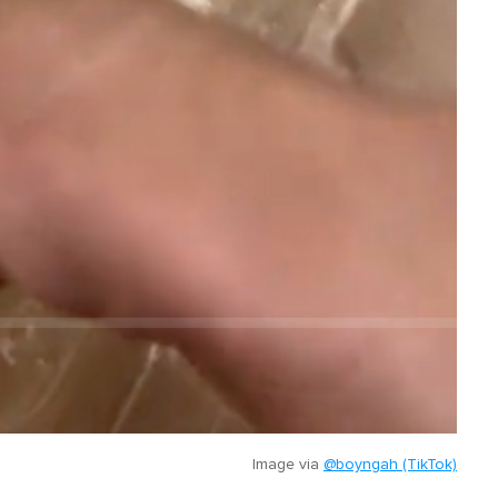
Image via
@boyngah (TikTok)