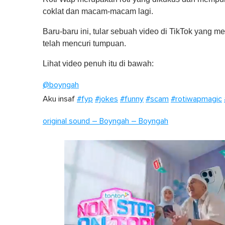
coklat dan macam-macam lagi.
Baru-baru ini, tular sebuah video di TikTok yang 
telah mencuri tumpuan.
Lihat video penuh itu di bawah:
@boyngah
Aku insaf
#fyp
#jokes
#funny
#scam
#rotiwapmagic
original sound – Boyngah – Boyngah