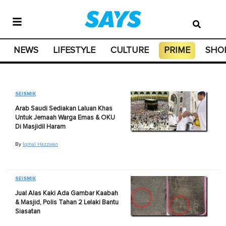
NEWS
LIFESTYLE
CULTURE
PRIME
SHO
SEISMIK
Arab Saudi Sediakan Laluan Khas
Untuk Jemaah Warga Emas & OKU
Di Masjidil Haram
By
Iqmal Hazzwan
SEISMIK
Jual Alas Kaki Ada Gambar Kaabah
& Masjid, Polis Tahan 2 Lelaki Bantu
Siasatan