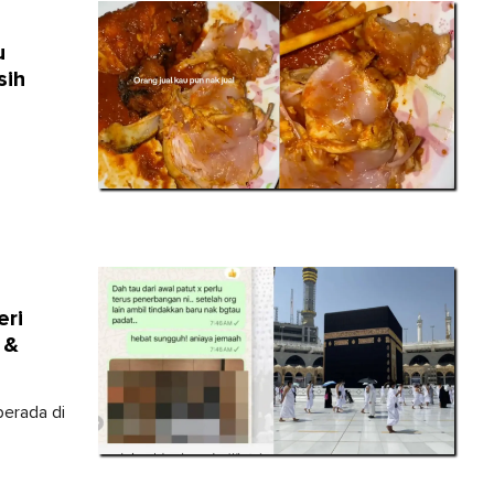
u
sih
eri
 &
berada di