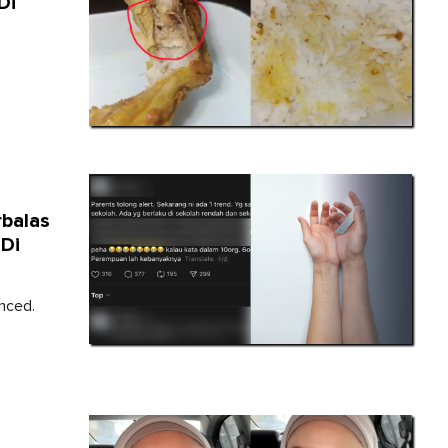
Di
rbalas
Di
nced.