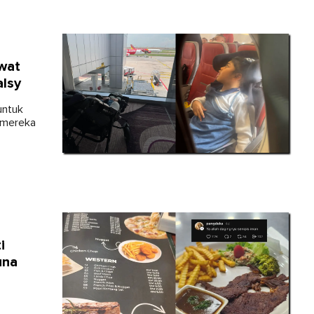
wat
alsy
untuk
m mereka
i
una