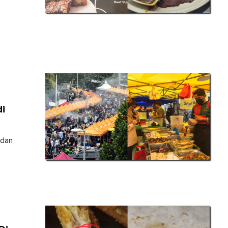
di
adan