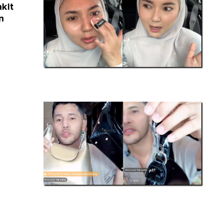
kit
n