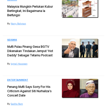
Malaysia Mungkin Perlukan Kubur
Bertingkat, Ini Bagaimana Ia
Berfungsi
By
Nany Rahman
SEISMIK
Mufti Pulau Pinang Gesa BGTV
Dikenakan Tindakan Jemput 'Hot
Daddy' Sebagai Tetamu Podcast
By
Iqmal Hazzwan
ENTERTAINMENT
Penang Mufti Says Sorry For His
Criticism Against Siti Nurhaliza's
Concert Date
By
Sadho Ram