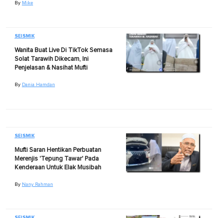
By
Mike
SEISMIK
Wanita Buat Live Di TikTok Semasa
Solat Tarawih Dikecam, Ini
Penjelasan & Nasihat Mufti
By
Dania Hamdan
SEISMIK
Mufti Saran Hentikan Perbuatan
Merenjis 'Tepung Tawar' Pada
Kenderaan Untuk Elak Musibah
By
Nany Rahman
SEISMIK