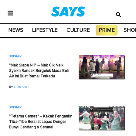
NEWS
LIFESTYLE
CULTURE
PRIME
SHO
SEISMIK
"Mak Siapa Ni?" – Mak Cik Naik
Syeikh Rancak Bergelek Masa Beli
Air Ini Buat Ramai Terkedu
By
Ellina Chan
SEISMIK
"Tetamu Cemas" – Kakak Pengantin
Tiba-Tiba Bersilat Lepas Dengar
Bunyi Gendang & Serunai