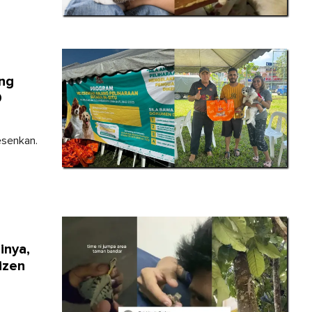
ng
0
lesenkan.
inya,
izen