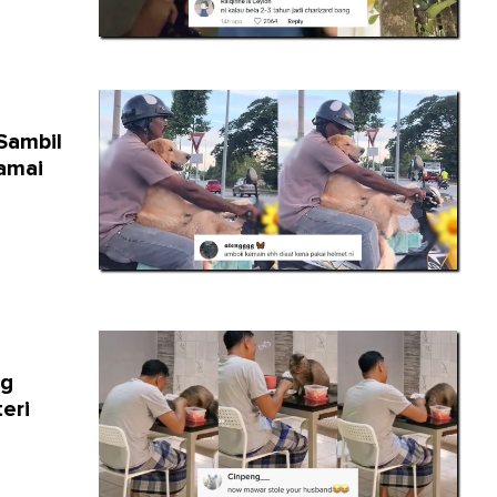
Sambil
amai
ng
teri