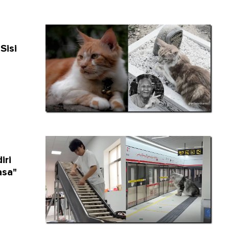
Sisi
iri
asa"