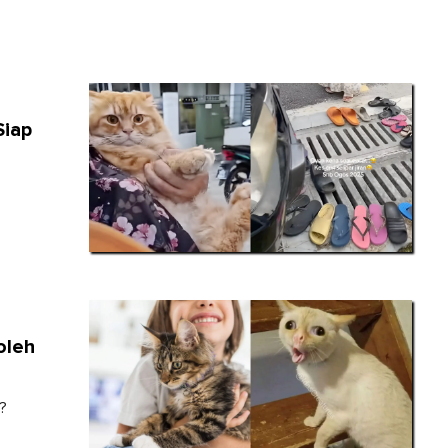
Siap
oleh
i?