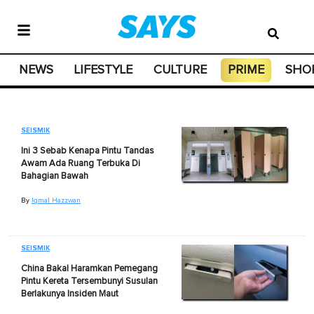
NEWS
LIFESTYLE
CULTURE
PRIME
SHO
SEISMIK
Ini 3 Sebab Kenapa Pintu Tandas
Awam Ada Ruang Terbuka Di
Bahagian Bawah
By
Iqmal Hazzwan
SEISMIK
China Bakal Haramkan Pemegang
Pintu Kereta Tersembunyi Susulan
Berlakunya Insiden Maut