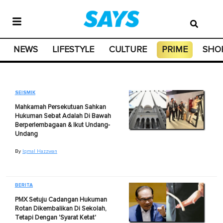
NEWS
LIFESTYLE
CULTURE
PRIME
SHO
SEISMIK
Mahkamah Persekutuan Sahkan
Hukuman Sebat Adalah Di Bawah
Berperlembagaan & Ikut Undang-
Undang
By
Iqmal Hazzwan
BERITA
PMX Setuju Cadangan Hukuman
Rotan Dikembalikan Di Sekolah,
Tetapi Dengan 'Syarat Ketat'