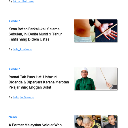
By
Akmal Redzwan
SEISMIK
Kena Rotan Berkali-kali Selama
Sebulan, Ini Derita Murid 9 Tahun
Tahfiz Yang Didera Ustaz
By
Ieda_khaleeda
SEISMIK
Ramai Tak Puas Hati Ustaz Ini
Didenda & Dipenjara Kerana Merotan
Pelajar Yang Enggan Solat
By
Ashiqin Rosselly
NEWS
A Former Malaysian Soldier Who