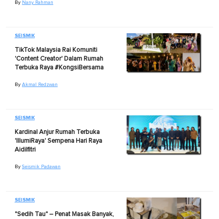
By
Nany Rahman
SEISMIK
TikTok Malaysia Rai Komuniti
'Content Creator' Dalam Rumah
Terbuka Raya #KongsiBersama
By
Akmal Redzwan
SEISMIK
Kardinal Anjur Rumah Terbuka
'lllumiRaya' Sempena Hari Raya
Aidilfitri
By
Seismik Padawan
SEISMIK
"Sedih Tau" – Penat Masak Banyak,