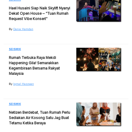
Hael Husaini Siap Naik Skylift Nyanyi
Dekat Open House – "Tuan Rumah
Request Vibe Konsert"
By
Dania Hamdan
SEISMIK
Rumah Terbuka Raya Mekdi
Happening Gila! Semarakkan
Kegembiraan Bersama Rakyat
Malaysia
By
Iqmal Hazzwan
SEISMIK
Netizen Berdebat, Tuan Rumah Perlu
Sediakan Air Kosong Satu Jag Buat
Tetamu Ketika Beraya