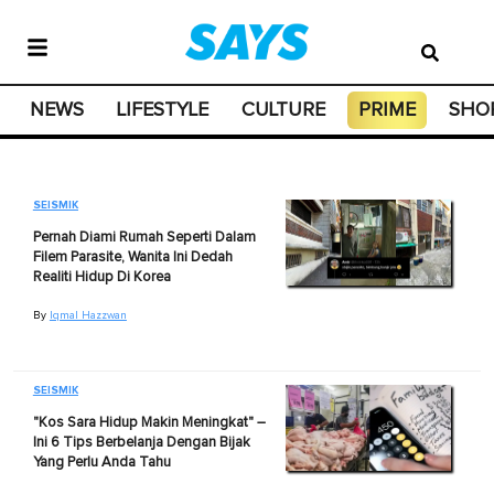
NEWS
LIFESTYLE
CULTURE
PRIME
SHO
SEISMIK
Pernah Diami Rumah Seperti Dalam
Filem Parasite, Wanita Ini Dedah
Realiti Hidup Di Korea
By
Iqmal Hazzwan
SEISMIK
"Kos Sara Hidup Makin Meningkat" –
Ini 6 Tips Berbelanja Dengan Bijak
Yang Perlu Anda Tahu