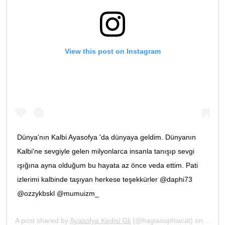
View this post on Instagram
Dünya'nın Kalbi Ayasofya 'da dünyaya geldim. Dünyanın
Kalbi'ne sevgiyle gelen milyonlarca insanla tanışıp sevgi
ışığına ayna olduğum bu hayata az önce veda ettim. Pati
izlerimi kalbinde taşıyan herkese teşekkürler @daphi73
@ozzykbskl @mumuizm_
A post shared by
Ayasofya Kedisi Gli
(@hagiasophiacat) on
Nov 7