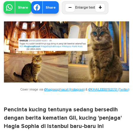
−
+
Share
Share
Enlarge text
Cover image via
@hagiasophiacat (Instagram)
&
@KHAILEE88192051 (Twitter)
Pencinta kucing tentunya sedang bersedih
dengan berita kematian Gli, kucing 'penjaga'
Hagia Sophia di Istanbul baru-baru ini