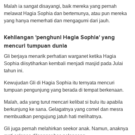
o
Malah ia sangat disayangi, baik mereka yang pernah
f
1
melawat Hagia Sophia dan bertemunya, atau pun mereka
m
yang hanya memerhati dan mengagumi dari jauh.
i
n
u
t
Kehilangan 'penghuni Hagia Sophia' yang
e
mencuri tumpuan dunia
,
0
Gli berjaya menarik perhatian warganet ketika Hagia
Sophia diisytiharkan kembali menjadi masjid pada Julai
tahun ini.
Kewujudan Gli di Hagia Sophia itu ternyata mencuri
tumpuan pengunjung yang berada di tempat berkenaan.
Malah, ada yang turut mencari kelibat si bulu itu apabila
berkunjung ke sana. Gelagatnya yang comel dan mesra
membuatkan pengujung jatuh hati melihatnya.
Gli juga pernah melahirkan seekor anak. Namun, anaknya