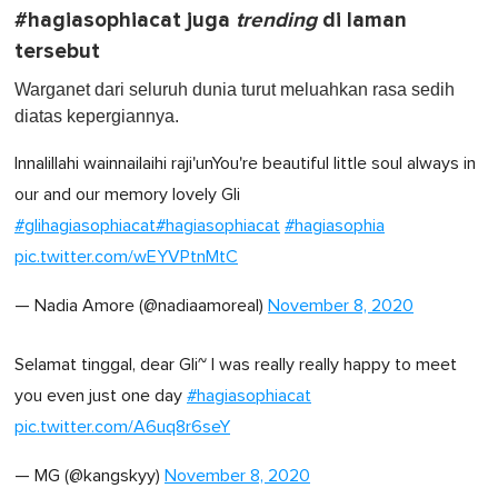
#hagiasophiacat juga
trending
di laman
tersebut
Warganet dari seluruh dunia turut meluahkan rasa sedih
diatas kepergiannya .
Innalillahi wainnailaihi raji'unYou're beautiful little soul always in
our and our memory lovely Gli
#glihagiasophiacat
#hagiasophiacat
#hagiasophia
pic.twitter.com/wEYVPtnMtC
— Nadia Amore (@nadiaamoreal)
November 8, 2020
Selamat tinggal, dear Gli~ I was really really happy to meet
you even just one day
#hagiasophiacat
pic.twitter.com/A6uq8r6seY
— MG (@kangskyy)
November 8, 2020