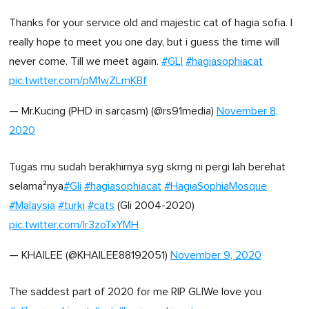
Thanks for your service old and majestic cat of hagia sofia. I
really hope to meet you one day, but i guess the time will
never come. Till we meet again.
#GLI
#hagiasophiacat
pic.twitter.com/pM1wZLmKBf
— Mr.Kucing (PHD in sarcasm) (@rs91media)
November 8,
2020
Tugas mu sudah berakhirnya syg skrng ni pergi lah berehat
selama²nya
#Gli
#hagiasophiacat
#HagiaSophiaMosque
#Malaysia
#turki
#cats
(Gli 2004-2020)
pic.twitter.com/lr3zoTxYMH
— KHAILEE (@KHAILEE88192051)
November 9, 2020
The saddest part of 2020 for me RIP GLIWe love you