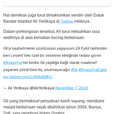
Hal demikian juga turut dimaklumkan sendiri oleh Datuk
Bandar Istanbul Ali Yerlikaya di
miliknya.
Twitter
Dalam perkongsian tersebut, Ali turut meluahkan rasa
sedihnya di atas kematian kucing berkenaan.
Gli'yi kaybetmenin üzüntüsünü yaşıyorum.24 Eylül tarihinden
beri Levent'teki özel bir veteriner kliniğinde tedavi gören
#Ayasofya
'nın kedisi Gli yaşlılığa bağlı olarak maalesef
yaşamını yitirdi.Seni hiç unutmayacağız
#Gli
#AyasofyaCami
pic.twitter.com/Ly6IXsEMHJ
— Ali Yerlikaya (@AliYerlikaya)
November 7, 2020
Gli yang bermaksud penyatuan kasih sayang, mendiami
masjid berkenaan sejak dilahirkan tahun 2004. Ibunya,
Sofi, juga penghuni Hagia Sophia.