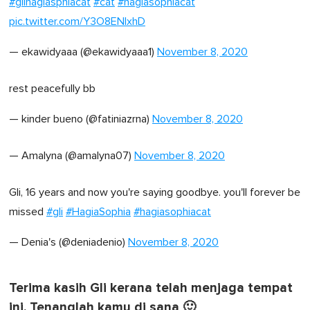
#glihagiasphiacat
#cat
#hagiasophiacat
pic.twitter.com/Y3O8ENIxhD
— ekawidyaaa (@ekawidyaaa1)
November 8, 2020
rest peacefully bb
— kinder bueno (@fatiniazrna)
November 8, 2020
— Amalyna (@amalyna07)
November 8, 2020
Gli, 16 years and now you're saying goodbye. you'll forever be
missed
#gli
#HagiaSophia
#hagiasophiacat
— Denia's (@deniadenio)
November 8, 2020
Terima kasih Gli kerana telah menjaga tempat
ini. Tenanglah kamu di sana 🙂