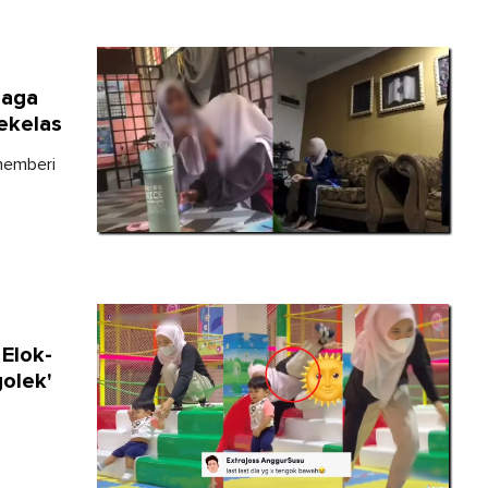
jaga
ekelas
memberi
Elok-
golek'