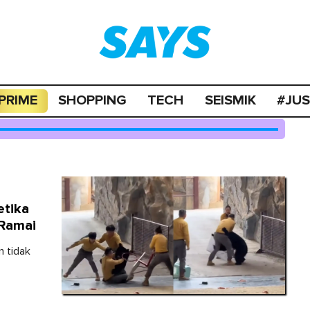
PRIME
SHOPPING
TECH
SEISMIK
#JU
etika
 Ramai
n tidak