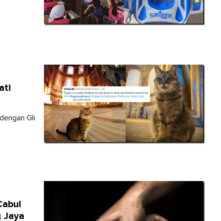
ati
dengan Gli
Cabul
 Jaya