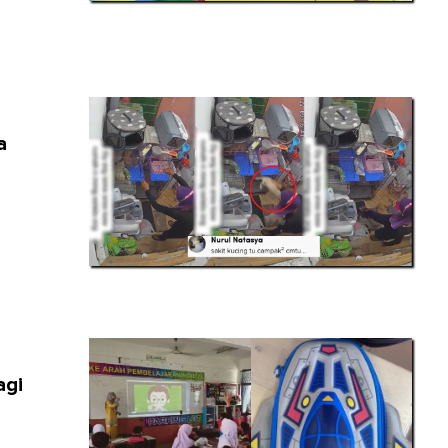
a
agi