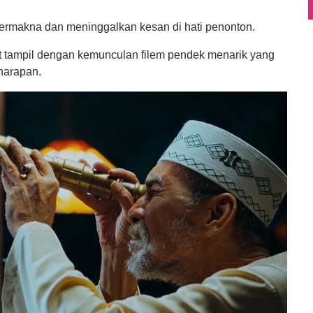
ermakna dan meninggalkan kesan di hati penonton.
urut tampil dengan kemunculan filem pendek menarik yang
harapan.