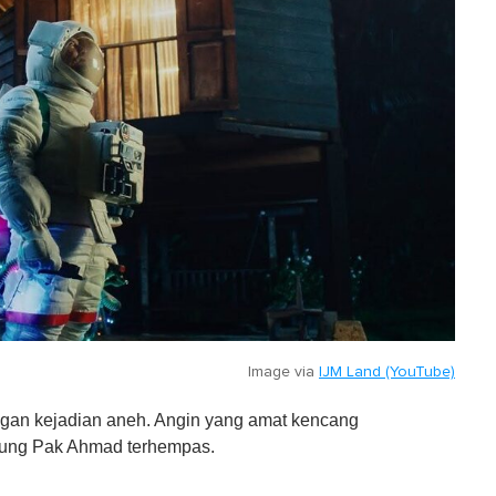
Image via
IJM Land (YouTube)
gan kejadian aneh. Angin yang amat kencang
pung Pak Ahmad terhempas.