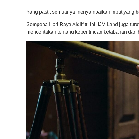
Yang pasti, semuanya menyampaikan input yang b
Sempena Hari Raya Aidilfitri ini, IJM Land juga t
menceritakan tentang kepentingan ketabahan dan 