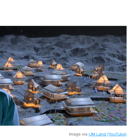
Image via
IJM Land (YouTube)