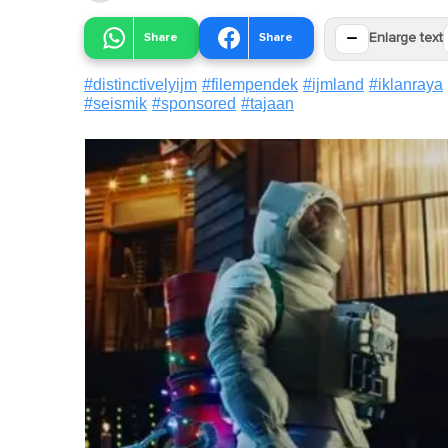
−
Share
Share
Enlarge text
#
distinctivelyijm
#
filempendek
#
ijmland
#
iklanraya
#
seismik
#
sponsored
#
tajaan