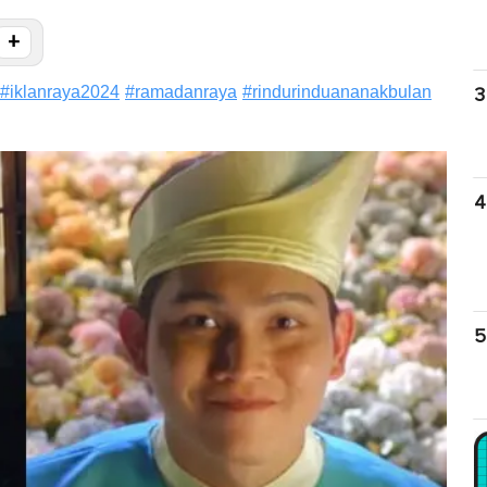
+
#
iklanraya2024
#
ramadanraya
#
rindurinduananakbulan
3
4
5