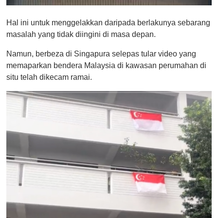
0
o
Hal ini untuk menggelakkan daripada berlakunya sebarang
f
1
masalah yang tidak diingini di masa depan.
m
i
Namun, berbeza di Singapura selepas tular video yang
n
u
memaparkan bendera Malaysia di kawasan perumahan di
t
situ telah dikecam ramai.
e
,
0