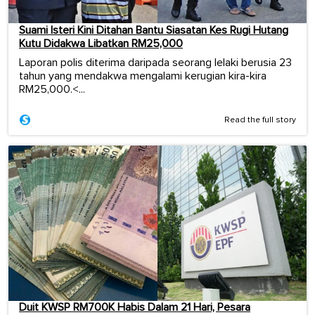
Suami Isteri Kini Ditahan Bantu Siasatan Kes Rugi Hutang
Kutu Didakwa Libatkan RM25,000
Laporan polis diterima daripada seorang lelaki berusia 23
tahun yang mendakwa mengalami kerugian kira-kira
RM25,000.<...
Read the full story
Duit KWSP RM700K Habis Dalam 21 Hari, Pesara