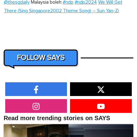
@thesgdaily
Malaysia boleh
#ndp
#ndp2024
We Will Get
There (Sing Singapore2002 Theme Song) – Sun Yan-Zi
FOLLOW SAYS
Read more trending stories on SAYS