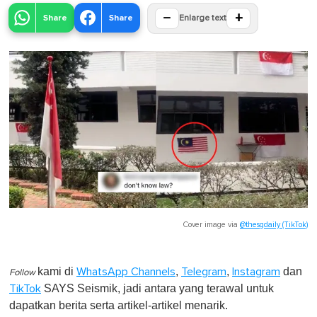
−
+
Share
Share
Enlarge text
Cover image via
@thesgdaily (TikTok)
kami di
,
,
dan
WhatsApp Channels
Telegram
Instagram
Follow
SAYS Seismik, jadi antara yang terawal untuk
TikTok
dapatkan berita serta artikel-artikel menarik.