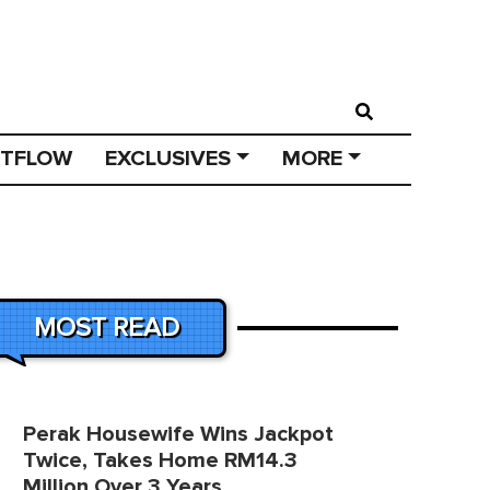
STFLOW
EXCLUSIVES
MORE
MOST READ
Perak Housewife Wins Jackpot
Twice, Takes Home RM14.3
Million Over 3 Years