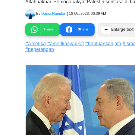
Allahuakbar. Semoga rakyat Palestin sentiasa di 
By
Dania Hamdan
|
18 Oct 2023, 06:39 AM
−
Share
Share
Enlarge text
#
Amerika
#
amerikasyarikat
#
bantuansenjata
#
isra
#
peperangan