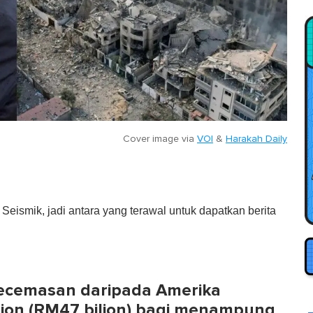
Cover image via
VOI
&
Harakah Daily
eismik, jadi antara yang terawal untuk dapatkan berita
kecemasan daripada Amerika
ilion (RM47 bilion) bagi menampung