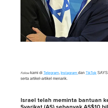
kami di
,
dan
SAYS S
Telegram
Instagram
TikTok
Follow
serta artikel-artikel menarik.
Israel telah meminta bantuan 
Syarikat (AS) sebanyak AS$10 b