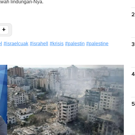
bawah lindungan-Nya.
2
+
el
#
israelcuak
#
israhell
#
krisis
#
palestin
#
palestine
3
4
5