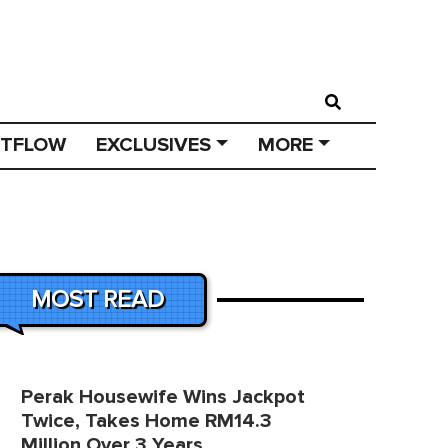
STFLOW
EXCLUSIVES
MORE
MOST READ
Perak Housewife Wins Jackpot
Twice, Takes Home RM14.3
Million Over 3 Years