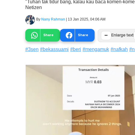
"Tuhan tak tidur bang, kalau kau baca komen-kom
Netizen
By
Nany Rahman
|
13 Jan 2025, 04:06 AM
−
Share
Share
Enlarge text
#
3sen
#
bekassuami
#
beri
#
mengamuk
#
nafkah
#
n