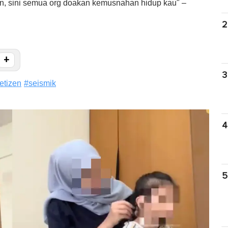
en, sini semua org doakan kemusnahan hidup kau" –
2
+
3
etizen
#
seismik
4
5