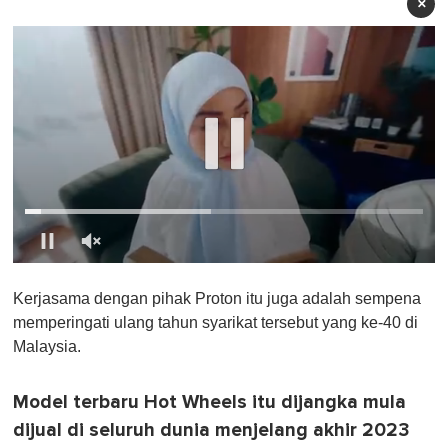
×
0
o
Kerjasama dengan pihak Proton itu juga adalah sempena
f
1
memperingati ulang tahun syarikat tersebut yang ke-40 di
m
Malaysia.
i
n
u
t
Model terbaru Hot Wheels itu dijangka mula
e
dijual di seluruh dunia menjelang akhir 2023
,
0