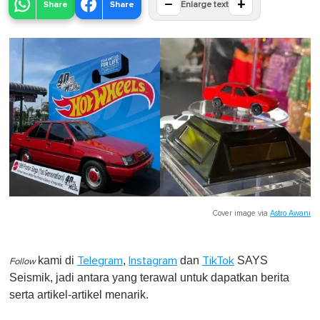
−
+
Share
Share
Enlarge text
Cover image via
Astro Awani
kami di
,
dan
SAYS
Telegram
Instagram
TikTok
Follow
Seismik, jadi antara yang terawal untuk dapatkan berita
serta artikel-artikel menarik.