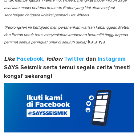
untuk membangunkan kereta Hot Wheels, mengikut model Proton Saga
asal iaitu model pertama keluaran Proton yang kini akan menjadi
sebahagian daripada koleksi peribadi Hot Wheels.
"Perkongsian ini bertujuan mempertahankan warisan kebanggaan Mattel
dan Proton untuk terus menyediakan kenderaan berkualiti tinggi kepada
katanya.
peminat semua peringkat umur di seluruh dunia,"
Like
Facebook
,
follow
Twitter
dan
Instagram
SAYS Seismik serta temui segala cerita 'mesti
kongsi' sekarang!