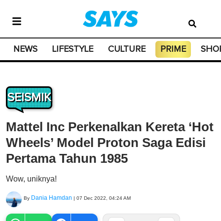
NEWS
LIFESTYLE
CULTURE
PRIME
SHO
SEISMIK
Mattel Inc Perkenalkan Kereta ‘Hot
Wheels’ Model Proton Saga Edisi
Pertama Tahun 1985
Wow, uniknya!
Dania Hamdan
By
|
07 Dec 2022, 04:24 AM