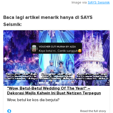
Image via
SAYS Seismik
Baca lagi artikel menarik hanya di SAYS
Seismik:
"Wow, Betul-Betul Wedding Of The Year!" –
Dekorasi Majlis Kahwin Ini Buat Netizen Terpegun
Wow, betul ke kos dia berjuta?
Read the full story