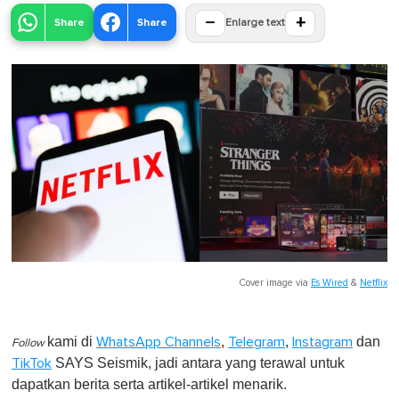
−
+
Share
Share
Enlarge text
Cover image via
Es Wired
&
Netflix
kami di
,
,
dan
WhatsApp Channels
Telegram
Instagram
Follow
SAYS Seismik, jadi antara yang terawal untuk
TikTok
dapatkan berita serta artikel-artikel menarik.