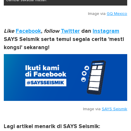
Gambar sekadar hiasan.
Image via
GQ Mexico
Like
Facebook
,
follow
Twitter
dan
Instagram
SAYS Seismik serta temui segala cerita 'mesti
kongsi' sekarang!
Image via
SAYS Seismik
Lagi artikel menarik di SAYS Seismik: