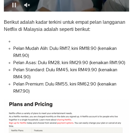
0
o
Berikut adalah kadar terkini untuk empat pelan langganan
f
1
Netflix di Malaysia adalah seperti berikut:
m
i
n
u
Pelan Mudah Alih: Dulu RM17, kini RM18.90 (kenaikan
t
RM1.90)
e
,
Pelan Asas: Dulu RM28, kini RM29.90 (kenaikan RM1.90)
0
Pelan Standard: Dulu RM45, kini RM49.90 (kenaikan
RM4.90)
Pelan Premium: Dulu RM55, kini RM62.90 (kenaikan
RM7.90)