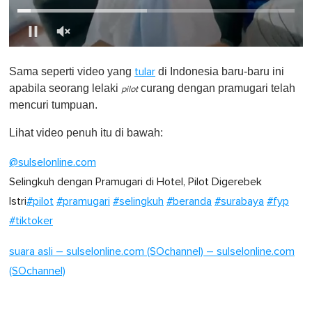
0
o
Sama seperti video yang
di Indonesia baru-baru ini
tular
f
1
apabila seorang lelaki
curang dengan pramugari telah
pilot
m
mencuri tumpuan.
i
n
u
Lihat video penuh itu di bawah:
t
e
@sulselonline.com
,
0
Selingkuh dengan Pramugari di Hotel, Pilot Digerebek
Istri
#pilot
#pramugari
#selingkuh
#beranda
#surabaya
#fyp
#tiktoker
suara asli – sulselonline.com (SOchannel) – sulselonline.com
(SOchannel)