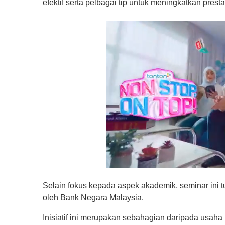
efektif serta pelbagai tip untuk meningkatkan prest
0
s
Selain fokus kepada aspek akademik, seminar ini t
e
c
oleh Bank Negara Malaysia.
o
n
Inisiatif ini merupakan sebahagian daripada usah
d