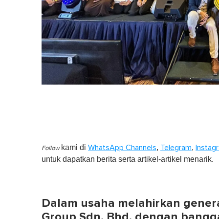
kami di
,
,
WhatsApp Channels
Telegram
Instag
Follow
untuk dapatkan berita serta artikel-artikel menarik.
Dalam usaha melahirkan gener
Group Sdn. Bhd. dengan bang