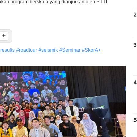
akan program berskala yang dianjurkan oleh PTTI
2
+
3
rresults
#
roadtour
#
seismik
#
Seminar
#
SkorA+
4
5