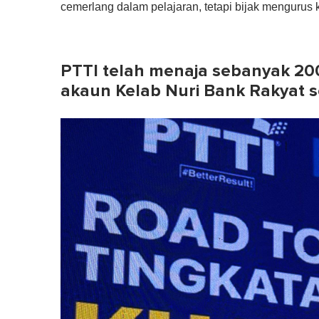
s
cemerlang dalam pelajaran, tetapi bijak mengurus
o
f
1
m
i
PTTI telah menaja sebanyak 20
n
u
akaun Kelab Nuri Bank Rakyat 
t
e
,
0
V
o
l
u
m
e
0
%