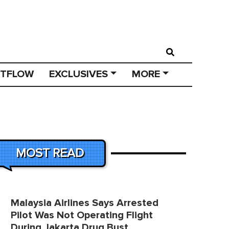
STFLOW
EXCLUSIVES
MORE
MOST READ
Malaysia Airlines Says Arrested
Pilot Was Not Operating Flight
During Jakarta Drug Bust