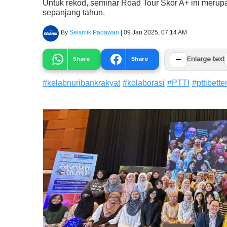
Untuk rekod, seminar Road Tour Skor A+ ini merup
sepanjang tahun.
By
Seismik Padawan
|
09 Jan 2025, 07:14 AM
−
Share
Share
Enlarge text
#
kelabnuribankrakyat
#
kolaborasi
#
PTTI
#
pttibette