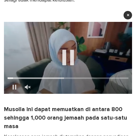
×
0
o
f
Musolla ini dapat memuatkan di antara 800
1
m
sehingga 1,000 orang jemaah pada satu-satu
i
n
masa
u
t