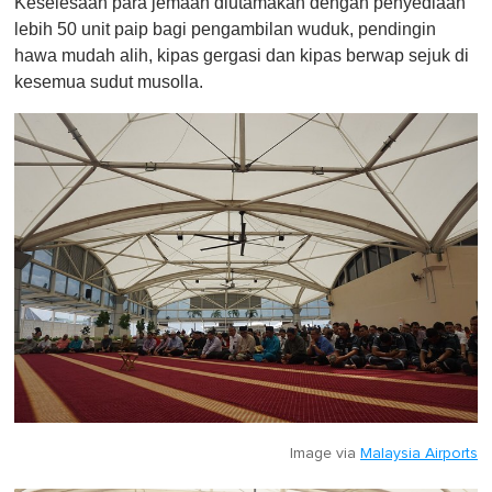
Keselesaan para jemaah diutamakan dengan penyediaan
e
lebih 50 unit paip bagi pengambilan wuduk, pendingin
,
0
hawa mudah alih, kipas gergasi dan kipas berwap sejuk di
kesemua sudut musolla.
Image via
Malaysia Airports