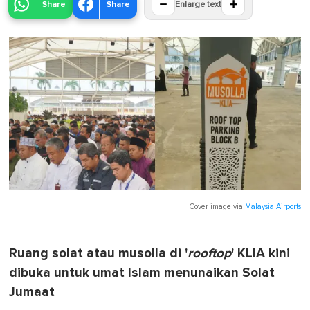
−
+
Share
Share
Enlarge text
Cover image via
Malaysia Airports
Ruang solat atau musolla di '
rooftop
' KLIA kini
dibuka untuk umat Islam menunaikan Solat
Jumaat