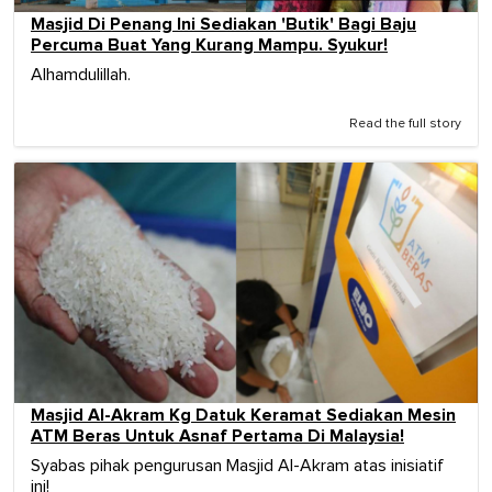
Masjid Di Penang Ini Sediakan 'Butik' Bagi Baju
Percuma Buat Yang Kurang Mampu. Syukur!
Alhamdulillah.
Read the full story
Masjid Al-Akram Kg Datuk Keramat Sediakan Mesin
ATM Beras Untuk Asnaf Pertama Di Malaysia!
Syabas pihak pengurusan Masjid Al-Akram atas inisiatif
ini!