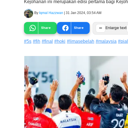
Kejohanan ini merupakan edisi pertama bagi Kejoh
By
Iqmal Hazzwan
|
31 Jan 2024, 03:54 AM
−
Share
Share
Enlarge text
#
5s
#
fih
#
final
#
hoki
#
limasebelah
#
malaysia
#
pia