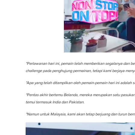
0
s
"Perlawanan hari ini, pemain telah memberikan segalanya dan be
e
c
challenge pada penghujung permainan, tetapi kami berjaya men
o
n
"Apa yang telah ditampilkan oleh pemain-pemain hari ini adalah 
d
s
o
"Pentas akhir bertemu Belanda, mereka merupakan satu pasuka
f
temui termasuk India dan Pakistan.
1
m
i
"Namun untuk Malaysia, kami akan tetap berjuang dan turun ber
n
u
t
e