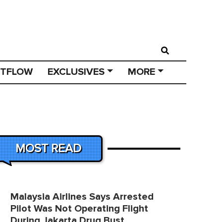
STFLOW
EXCLUSIVES
MORE
MOST READ
Malaysia Airlines Says Arrested
Pilot Was Not Operating Flight
During Jakarta Drug Bust