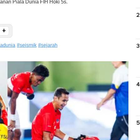
anan Piala Dunia FIH Hoki 5s.
2
+
ladunia
#
seismik
#
sejarah
3
4
5