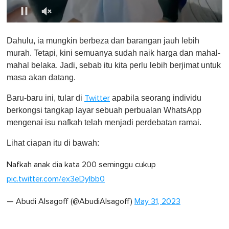
0
o
Dahulu, ia mungkin berbeza dan barangan jauh lebih
f
1
murah. Tetapi, kini semuanya sudah naik harga dan mahal-
m
mahal belaka. Jadi, sebab itu kita perlu lebih berjimat untuk
i
n
masa akan datang.
u
t
Baru-baru ini, tular di
apabila seorang individu
Twitter
e
,
berkongsi tangkap layar sebuah perbualan WhatsApp
0
mengenai isu nafkah telah menjadi perdebatan ramai.
Lihat ciapan itu di bawah:
Nafkah anak dia kata 200 seminggu cukup
pic.twitter.com/ex3eDylbb0
— Abudi Alsagoff (@AbudiAlsagoff)
May 31, 2023