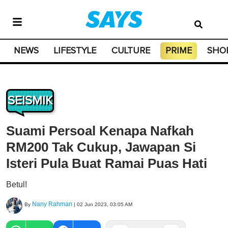
NEWS
LIFESTYLE
CULTURE
PRIME
SHO
SEISMIK
Suami Persoal Kenapa Nafkah
RM200 Tak Cukup, Jawapan Si
Isteri Pula Buat Ramai Puas Hati
Betul!
Nany Rahman
By
|
02 Jun 2023, 03:05 AM