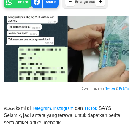
−
+
Share
Share
Enlarge text
Cover image via
Twitter
&
Pa&Ma
kami di
,
dan
SAYS
Telegram
Instagram
TikTok
Follow
Seismik, jadi antara yang terawal untuk dapatkan berita
serta artikel-artikel menarik.