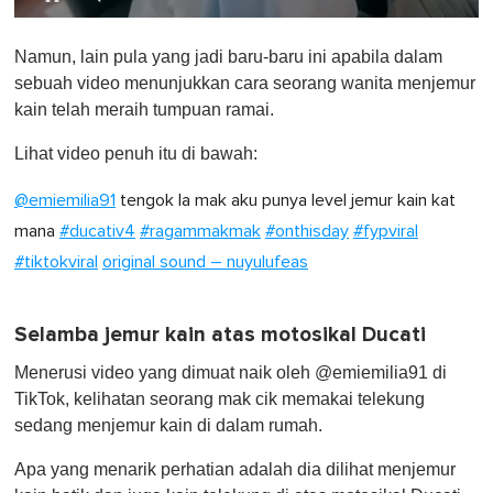
0
o
Namun, lain pula yang jadi baru-baru ini apabila dalam
f
1
sebuah video menunjukkan cara seorang wanita menjemur
m
kain telah meraih tumpuan ramai.
i
n
u
Lihat video penuh itu di bawah:
t
e
@emiemilia91
tengok la mak aku punya level jemur kain kat
,
0
mana
#ducativ4
#ragammakmak
#onthisday
#fypviral
#tiktokviral
original sound – nuyulufeas
Selamba jemur kain atas motosikal Ducati
Menerusi video yang dimuat naik oleh @emiemilia91 di
TikTok, kelihatan seorang mak cik memakai telekung
sedang menjemur kain di dalam rumah.
Apa yang menarik perhatian adalah dia dilihat menjemur