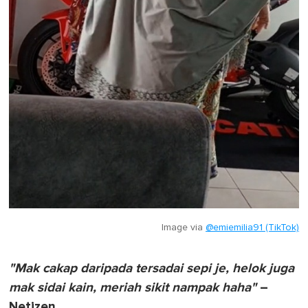
Image via
@emiemilia91 (TikTok)
"Mak cakap daripada tersadai sepi je, helok juga
mak sidai kain, meriah sikit nampak haha"
–
Netizen