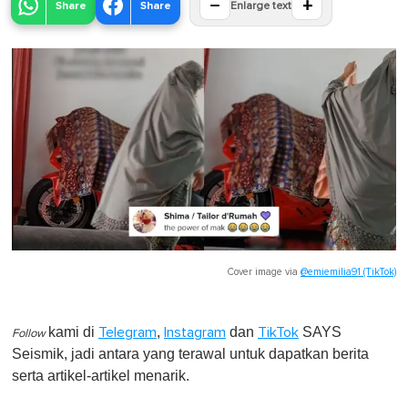
−
+
Share
Share
Enlarge text
Cover image via
@emiemilia91 (TikTok)
kami di
,
dan
SAYS
Telegram
Instagram
TikTok
Follow
Seismik, jadi antara yang terawal untuk dapatkan berita
serta artikel-artikel menarik.