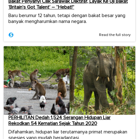
Bakat Penyanyi Cilik Sarawak Diiktiraf, Layak Ke Uji Bakat
‘Britain’s Got Talent’ – “Hebat!”
Baru berumur 12 tahun, tetapi dengan bakat besar yang
banyak mengharumkan nama negara.
Read the full story
PERHILITAN Dedah 1,524 Serangan Hidupan Liar
Rekodkan 54 Kematian Sejak Tahun 2020
Difahamkan, hidupan liar terutamanya primat merupakan
spesies yang mudah beradaptasi.