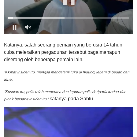
0
o
Katanya, salah seorang pemain yang berusia 14 tahun
f
1
cuba meleraikan pergaduhan tersebut bagaimanapun
m
diserang oleh beberapa pemain lain.
i
n
u
"Akibat insiden itu, mangsa mengalami luka di hidung, lebam di badan dan
t
e
leher.
,
0
"Susulan itu, polis telah menerima dua laporan polis daripada kedua-dua
katanya pada Sabtu.
pihak bersabit insiden itu,"