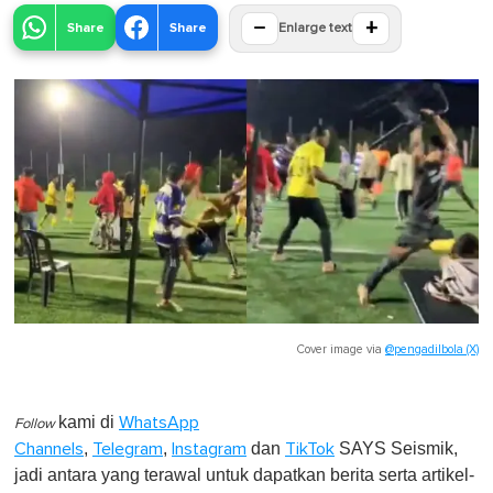
−
+
Share
Share
Enlarge text
Cover image via
@pengadilbola (X)
kami di
WhatsApp
Follow
,
,
dan
SAYS Seismik,
Channels
Telegram
Instagram
TikTok
jadi antara yang terawal untuk dapatkan berita serta artikel-