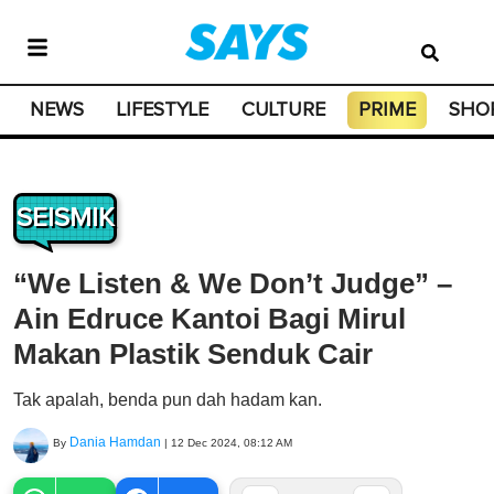
NEWS
LIFESTYLE
CULTURE
PRIME
SHO
SEISMIK
“We Listen & We Don’t Judge” –
Ain Edruce Kantoi Bagi Mirul
Makan Plastik Senduk Cair
Tak apalah, benda pun dah hadam kan.
Dania Hamdan
By
|
12 Dec 2024, 08:12 AM