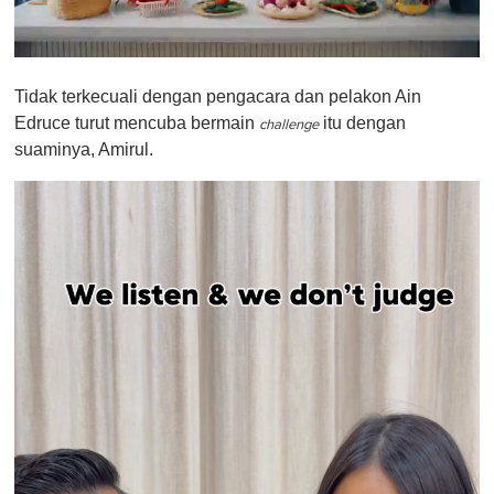
0
o
Tidak terkecuali dengan pengacara dan pelakon Ain
f
1
Edruce turut mencuba bermain
itu dengan
challenge
m
suaminya, Amirul.
i
n
u
t
e
,
0