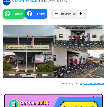
Seismik Padawan
By
|
12 May 2026, 04:30 PM
−
+
Share
Share
Enlarge text
Cover image via
Yayasan Ar Riduwan