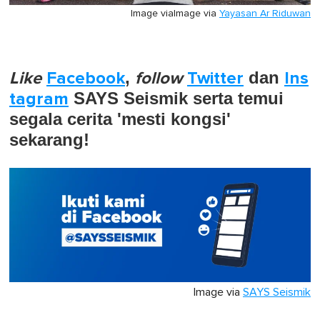
Image via
Image via
Yayasan Ar Riduwan
Like
Facebook
,
follow
Twitter
dan
Ins
tagram
SAYS Seismik serta temui
segala cerita 'mesti kongsi'
sekarang!
Image via
SAYS Seismik