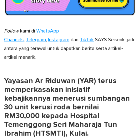
Follow
kami di
WhatsApp
Channels
,
Telegram
,
Instagram
dan
TikTok
SAYS Seismik, jadi
antara yang terawal untuk dapatkan berita serta artikel-
artikel menarik.
Yayasan Ar Riduwan (YAR) terus
memperkasakan inisiatif
kebajikannya menerusi sumbangan
30 unit kerusi roda bernilai
RM30,000 kepada Hospital
Temenggong Seri Maharaja Tun
Ibrahim (HTSMTI), Kulai.