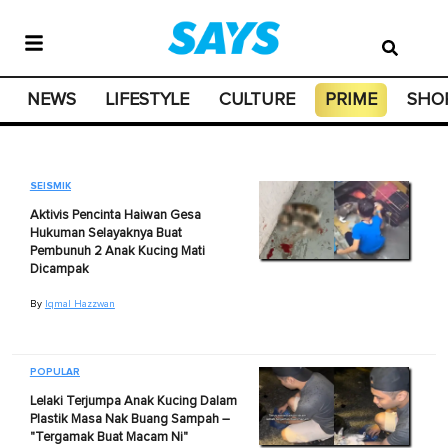
NEWS
LIFESTYLE
CULTURE
PRIME
SHO
SEISMIK
Aktivis Pencinta Haiwan Gesa
Hukuman Selayaknya Buat
Pembunuh 2 Anak Kucing Mati
Dicampak
By
Iqmal Hazzwan
POPULAR
Lelaki Terjumpa Anak Kucing Dalam
Plastik Masa Nak Buang Sampah –
"Tergamak Buat Macam Ni"