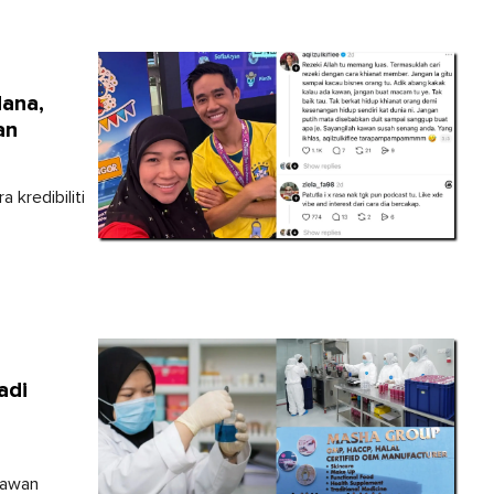
Hana,
an
 kredibiliti
adi
hawan