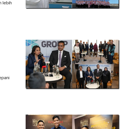
 lebih
epani