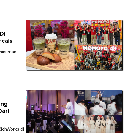
Di
ncais
 minuman
ong
ari
RichWorks di