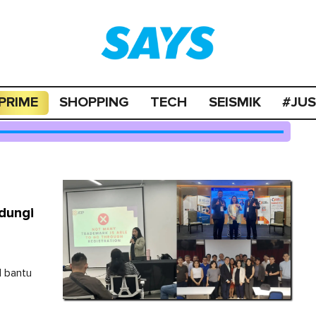
PRIME
SHOPPING
TECH
SEISMIK
#JU
ndungi
l bantu