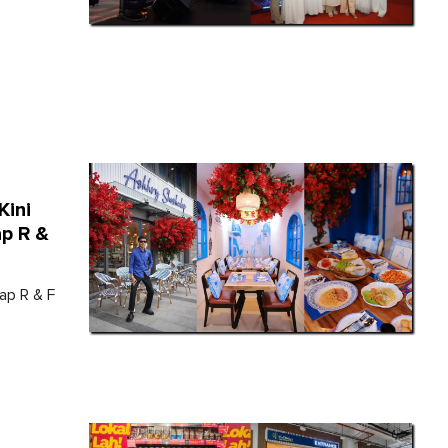
Kini
p R &
ap R & F