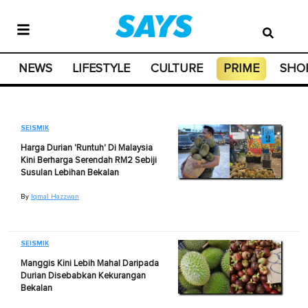
NEWS
LIFESTYLE
CULTURE
PRIME
SHO
SEISMIK
Harga Durian 'Runtuh' Di Malaysia
Kini Berharga Serendah RM2 Sebiji
Susulan Lebihan Bekalan
By
Iqmal Hazzwan
SEISMIK
Manggis Kini Lebih Mahal Daripada
Durian Disebabkan Kekurangan
Bekalan