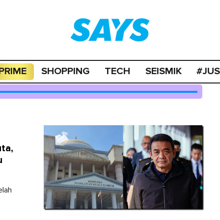
PRIME
SHOPPING
TECH
SEISMIK
#JU
ta,
u
elah