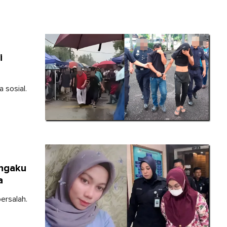
i
a sosial.
engaku
a
ersalah.