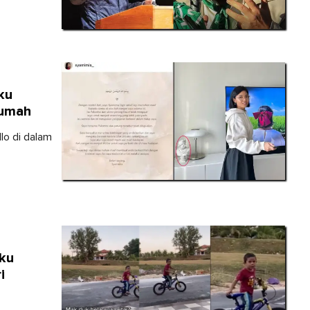
ku
Rumah
o di dalam
ku
i