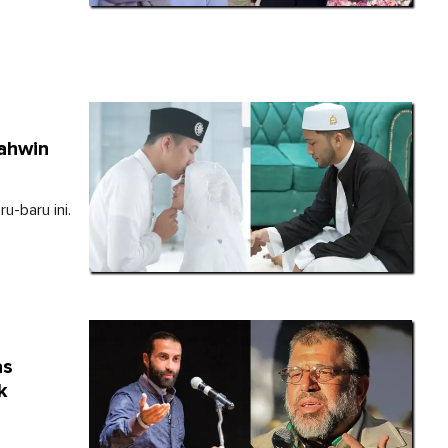
ahwin
u-baru ini.
as
k