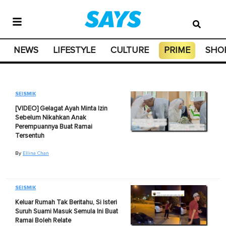
NEWS
LIFESTYLE
CULTURE
PRIME
SHO
SEISMIK
[VIDEO] Gelagat Ayah Minta Izin
Sebelum Nikahkan Anak
Perempuannya Buat Ramai
Tersentuh
By
Ellina Chan
SEISMIK
Keluar Rumah Tak Beritahu, Si Isteri
Suruh Suami Masuk Semula Ini Buat
Ramai Boleh Relate