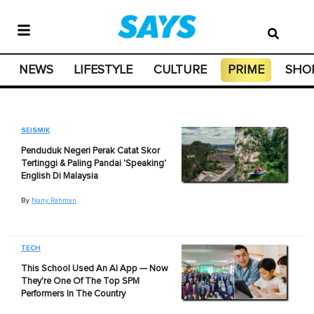
NEWS
LIFESTYLE
CULTURE
PRIME
SHO
SEISMIK
Penduduk Negeri Perak Catat Skor
Tertinggi & Paling Pandai 'Speaking'
English Di Malaysia
By
Nany Rahman
TECH
This School Used An AI App — Now
They're One Of The Top SPM
Performers In The Country