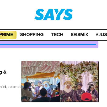
PRIME
SHOPPING
TECH
SEISMIK
#JU
g &
 ini, selamat