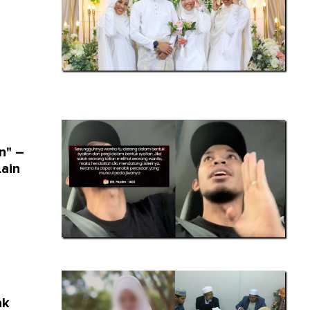
n" –
Lain
ak