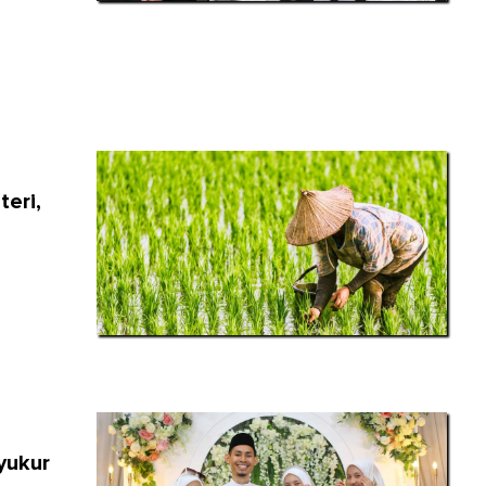
teri,
yukur