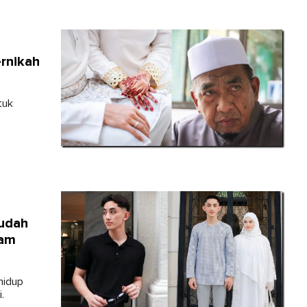
ernikah
tuk
mudah
lam
hidup
.