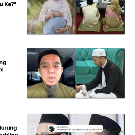
u Ke?"
ang
mi
Murung