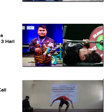
ia
 3 Hari
ali