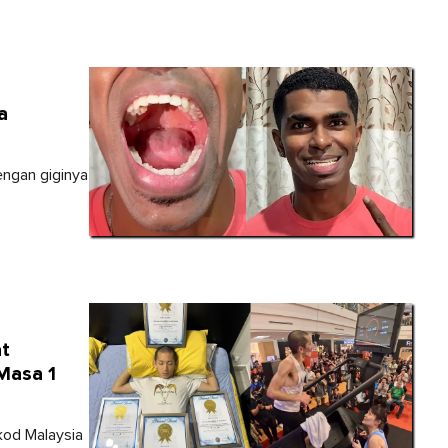
a
engan giginya
at
Masa 1
kod Malaysia