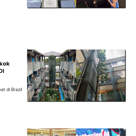
okok
Di
at di Brazil