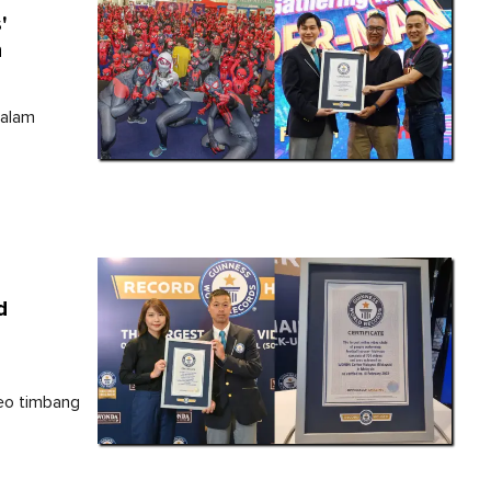
'
n
dalam
d
eo timbang