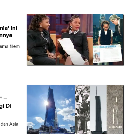
a' Ini
annya
ama filem,
" –
i Di
 dan Asia