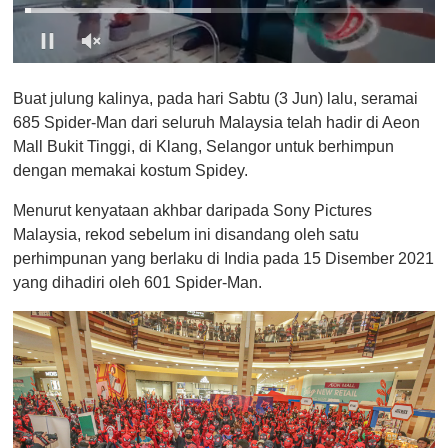
0
s
Buat julung kalinya, pada hari Sabtu (3 Jun) lalu, seramai
e
c
685 Spider-Man dari seluruh Malaysia telah hadir di Aeon
o
Mall Bukit Tinggi, di Klang, Selangor untuk berhimpun
n
d
dengan memakai kostum Spidey.
s
o
Menurut kenyataan akhbar daripada Sony Pictures
f
1
Malaysia, rekod sebelum ini disandang oleh satu
m
perhimpunan yang berlaku di India pada 15 Disember 2021
i
n
yang dihadiri oleh 601 Spider-Man.
u
t
e
,
0