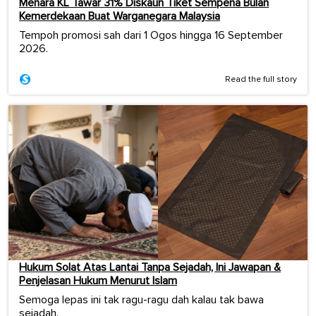
Menara KL Tawar 31% Diskaun Tiket Sempena Bulan
Kemerdekaan Buat Warganegara Malaysia
Tempoh promosi sah dari 1 Ogos hingga 16 September
2026.
Read the full story
Hukum Solat Atas Lantai Tanpa Sejadah, Ini Jawapan &
Penjelasan Hukum Menurut Islam
Semoga lepas ini tak ragu-ragu dah kalau tak bawa
sejadah.