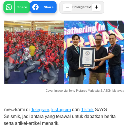
−
+
Share
Share
Enlarge text
Cover image via
Sony Pictures Malaysia
&
AEON Malaysia
kami di
,
dan
SAYS
Telegram
Instagram
TikTok
Follow
Seismik, jadi antara yang terawal untuk dapatkan berita
serta artikel-artikel menarik.