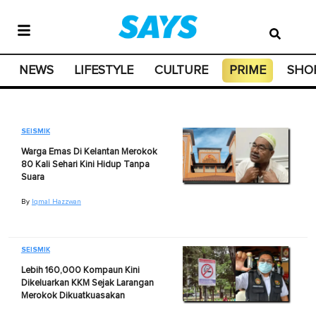
NEWS
LIFESTYLE
CULTURE
PRIME
SHO
SEISMIK
Warga Emas Di Kelantan Merokok
80 Kali Sehari Kini Hidup Tanpa
Suara
By
Iqmal Hazzwan
SEISMIK
Lebih 160,000 Kompaun Kini
Dikeluarkan KKM Sejak Larangan
Merokok Dikuatkuasakan