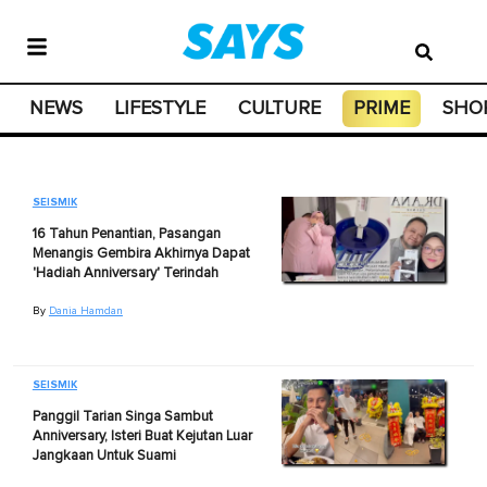
NEWS
LIFESTYLE
CULTURE
PRIME
SHO
SEISMIK
16 Tahun Penantian, Pasangan
Menangis Gembira Akhirnya Dapat
'Hadiah Anniversary' Terindah
By
Dania Hamdan
SEISMIK
Panggil Tarian Singa Sambut
Anniversary, Isteri Buat Kejutan Luar
Jangkaan Untuk Suami