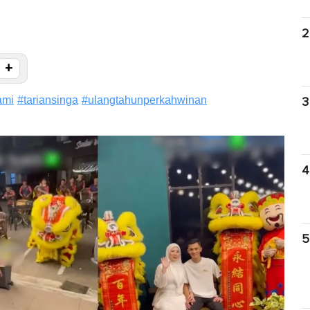
2
+
ami
#
tariansinga
#
ulangtahunperkahwinan
3
4
5