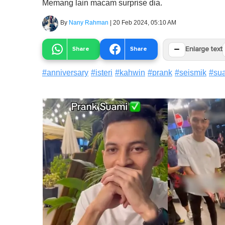
Memang lain macam surprise dia.
By
Nany Rahman
|
20 Feb 2024, 05:10 AM
−
Share
Share
Enlarge text
#
anniversary
#
isteri
#
kahwin
#
prank
#
seismik
#
su