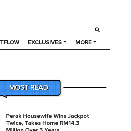
STFLOW
EXCLUSIVES
MORE
MOST READ
Perak Housewife Wins Jackpot
Twice, Takes Home RM14.3
Million Over 3 Years