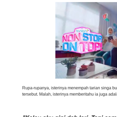
0
s
Rupa-rupanya, isterinya menempah tarian singa b
e
c
tersebut. Malah, isterinya memberitahu ia juga ada
o
n
d
s
o