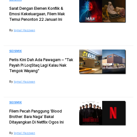
Sarat Dengan Elemen Konflik &
Emosi Kekeluargaan, Filem Mak
Temui Penonton 22 Januari Ini
By
Iqmal Hazzwan
SEISMIK
Perlis Kini Dah Ada Pawagam – "Tak
Payah Pi LoqStaq Lagi Kalau Nak
Tengok Wayang"
By
Iqmal Hazzwan
SEISMIK
Filem Pecah Panggung 'Blood
Brother: Bara Naga' Bakal
Ditayangkan Di Netflix Ogos Ini
By
Iqmal Hazzwan