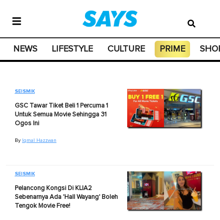
NEWS
LIFESTYLE
CULTURE
PRIME
SHO
SEISMIK
GSC Tawar Tiket Beli 1 Percuma 1
Untuk Semua Movie Sehingga 31
Ogos Ini
By
Iqmal Hazzwan
SEISMIK
Pelancong Kongsi Di KLIA2
Sebenarnya Ada 'Hall Wayang' Boleh
Tengok Movie Free!