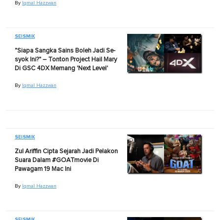
By
Iqmal Hazzwan
SEISMIK
"Siapa Sangka Sains Boleh Jadi Se-
syok Ini?" – Tonton Project Hail Mary
Di GSC 4DX Memang 'Next Level'
By
Iqmal Hazzwan
SEISMIK
Zul Ariffin Cipta Sejarah Jadi Pelakon
Suara Dalam #GOATmovie Di
Pawagam 19 Mac Ini
By
Iqmal Hazzwan
SEISMIK