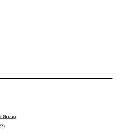
a Group
7)