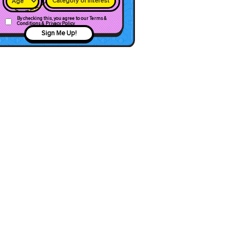
Category of interest
By checking this, you agree to our Terms &
Conditions & Privacy Policy
Sign Me Up!