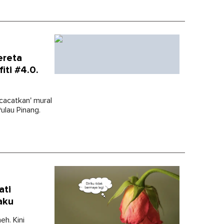
ereta
iti #4.0.
ncacatkan' mural
ulau Pinang.
ati
aku
eh. Kini