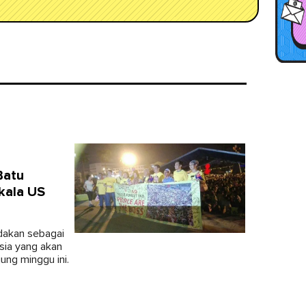
Batu
kala US
dakan sebagai
sia yang akan
ung minggu ini.