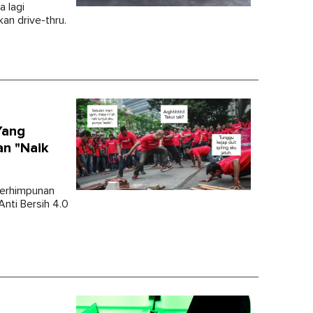
a lagi
an drive-thru.
Yang
n "Naik
perhimpunan
nti Bersih 4.0