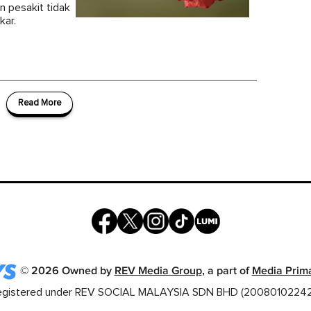
n pesakit tidak
kar.
Read More
©
2026
Owned by
REV Media Group
, a part of
Media Prim
egistered under REV SOCIAL MALAYSIA SDN BHD (20080102242