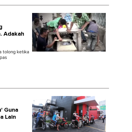
g
n. Adakah
a tolong ketika
epas
u' Guna
a Lain