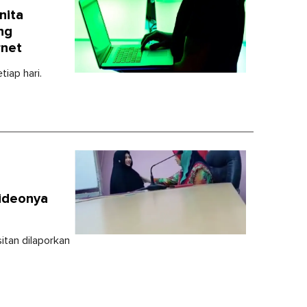
nita
ng
rnet
tiap hari.
ideonya
itan dilaporkan